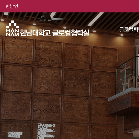
한남인
글로컬협