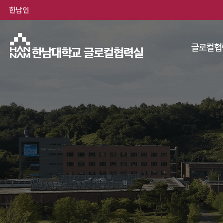
한남인
글로컬협