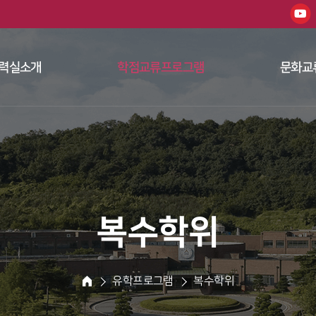
한남대학교 
력실소개
학점교류프로그램
문화교
 
 
복수학위
 유학프로그램 
 복수학위 
HOME