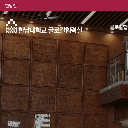
한남인
글로컬협