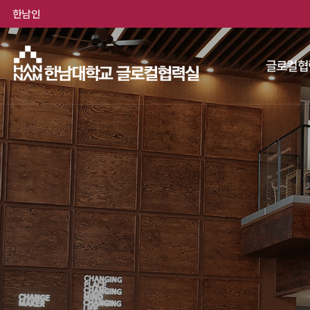
한남인
글로컬협