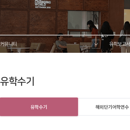
커뮤니티 
유학보고서
 유학수기 
유학수기
해외단기어학연수