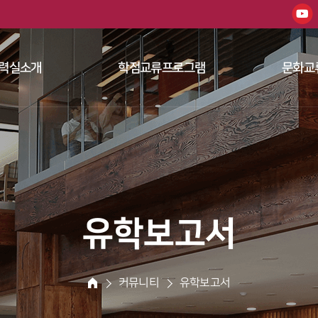
한남대학교 
력실소개
학점교류프로그램
문화교
 
 
유학보고서
 커뮤니티 
 유학보고서 
HOME