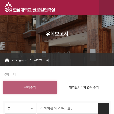
한남
한남인
유학보고서
 커뮤니티 
 유학보고서 
HOME
 유학수기 
유학수기
해외단기어학연수 수기