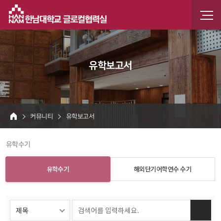
한남
한남인
유학보고서
 커뮤니티 
 유학보고서 
HOME
 유학수기 
유학수기
해외단기어학연수 수기